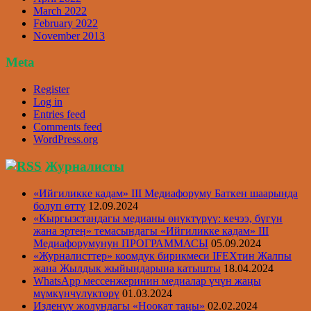
March 2022
February 2022
November 2013
Meta
Register
Log in
Entries feed
Comments feed
WordPress.org
Журналисты
«Ийгиликке кадам» III Медиафоруму Баткен шаарында
болуп өттү
12.09.2024
«Кыргызстандагы медианы өнүктүрүү: кечээ, бүгүн
жана эртеӊ» темасындагы «Ийгиликке кадам» III
Медиафорумунун ПРОГРАММАСЫ
05.09.2024
«Журналисттер» коомдук бирикмеси IFEXтин Жалпы
жана Жылдык жыйындарына катышты
18.04.2024
WhatsApp мессенжеринин медиалар үчүн жаңы
мүмкүнчүлүктөрү
01.03.2024
Изденүү жолундагы «Ноокат таңы»
02.02.2024