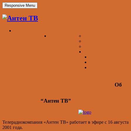
Responsive Menu
ОБ “АНТЕН ТВ”
ТЕЛЕПРОЕКТЫ
«АКТУАЛЬНЫЙ РЕПОРТАЖ»
«STARS OF DANCE»
«НАУЧИ МЕНЯ БИЗНЕСУ»
Об
НАШИ ПАРТНЕРЫ
СОТРУДНИКИ
ВАКАНСИЯ
“Антен ТВ”
КОНТАКТЫ
Телерадиокомпания «Антен ТВ» работает в эфире с 16 августа
2001 года.