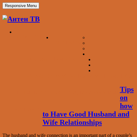
Responsive Menu
ОБ “АНТЕН ТВ”
ТЕЛЕПРОЕКТЫ
«АКТУАЛЬНЫЙ РЕПОРТАЖ»
«STARS OF DANCE»
«НАУЧИ МЕНЯ БИЗНЕСУ»
Tips
НАШИ ПАРТНЕРЫ
СОТРУДНИКИ
ВАКАНСИЯ
on
how
КОНТАКТЫ
to Have Good Husband and
Wife Relationships
The husband and wife connection is an important part of a couple’s