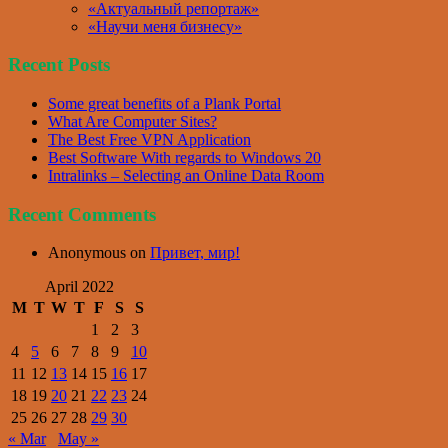
«Актуальный репортаж»
«Научи меня бизнесу»
Recent Posts
Some great benefits of a Plank Portal
What Are Computer Sites?
The Best Free VPN Application
Best Software With regards to Windows 20
Intralinks – Selecting an Online Data Room
Recent Comments
Anonymous
on
Привет, мир!
April 2022
M
T
W
T
F
S
S
1
2
3
4
5
6
7
8
9
10
11
12
13
14
15
16
17
18
19
20
21
22
23
24
25
26
27
28
29
30
« Mar
May »