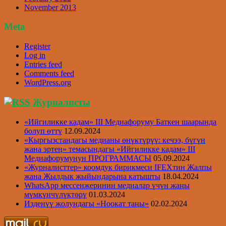
November 2013
Meta
Register
Log in
Entries feed
Comments feed
WordPress.org
Журналисты
«Ийгиликке кадам» III Медиафоруму Баткен шаарында
болуп өттү
12.09.2024
«Кыргызстандагы медианы өнүктүрүү: кечээ, бүгүн
жана эртеӊ» темасындагы «Ийгиликке кадам» III
Медиафорумунун ПРОГРАММАСЫ
05.09.2024
«Журналисттер» коомдук бирикмеси IFEXтин Жалпы
жана Жылдык жыйындарына катышты
18.04.2024
WhatsApp мессенжеринин медиалар үчүн жаңы
мүмкүнчүлүктөрү
01.03.2024
Изденүү жолундагы «Ноокат таңы»
02.02.2024