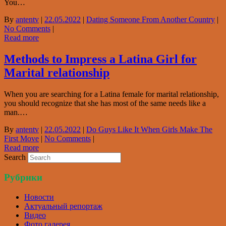
You…
By
antentv
|
22.05.2022
|
Dating Someone From Another Country
|
No Comments
|
Read more
Methods to Impress a Latina Girl for
Marital relationship
When you are searching for a Latina female for marital relationship,
you should recognize that she has most of the same needs like a
man.…
By
antentv
|
22.05.2022
|
Do Guys Like It When Girls Make The
First Move
|
No Comments
|
Read more
Search
Рубрики
Новости
Актуальный репортаж
Видео
Фото галерея